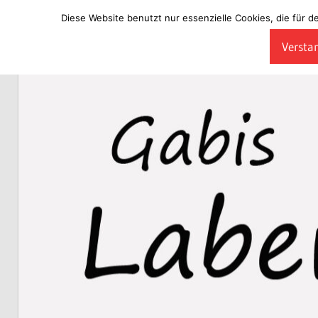
Diese Website benutzt nur essenzielle Cookies, die für d
Zum
Verstan
Inhalt
Laberladen
springen