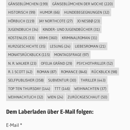
GÄNSEBLÜMCHEN
(199)
GÄNSEBLÜMCHEN DER WOCHE
(220)
HISTORISCH
(99)
HUMOR
(66)
HUNDEBEGEGNUNGEN
(32)
HÖRBUCH
(119)
JAY NORTHCOTE
(27)
JO NESBØ
(23)
JUGENDBUCH
(34)
KINDER- UND JUGENDBÜCHER
(31)
KOSTENLOS
(33)
KRIMI
(360)
KRIMINALROMAN
(31)
KURZGESCHICHTE
(35)
LESUNG
(24)
LIEBESROMAN
(21)
MONATSRÜCKBLICK
(115)
MONTAGSFRAGE
(97)
N. R. WALKER
(23)
OFELIA GRÄND
(29)
PSYCHOTHRILLER
(52)
R. J. SCOTT
(42)
ROMAN
(87)
ROMANCE
(846)
RÜCKBLICK
(98)
SELFPUBLISHER
(358)
SUBVENTUR
(30)
THRILLER
(443)
TOP TEN THURSDAY
(144)
TTT
(146)
WEIHNACHTEN
(37)
WEIHNACHTLICH
(32)
WIEN
(24)
ZURÜCKGESCHAUT
(50)
Dem Laberladen über E-Mail folgen:
E-Mail *