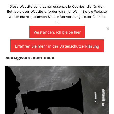
Zum
Diese Website benutzt nur essenzielle Cookies, die für den
Laberladen
Inhalt
Betrieb dieser Website erforderlich sind. Wenn Sie die Website
weiter nutzen, stimmen Sie der Verwendung dieser Cookies
springen
zu.
Verstanden, ich bleibe hier
Erfahren Sie mehr in der Datenschutzerklärung
Schlagwort:
über mich