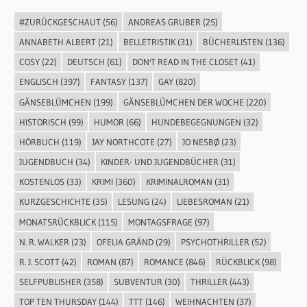
#ZURÜCKGESCHAUT
(56)
ANDREAS GRUBER
(25)
ANNABETH ALBERT
(21)
BELLETRISTIK
(31)
BÜCHERLISTEN
(136)
COSY
(22)
DEUTSCH
(61)
DON'T READ IN THE CLOSET
(41)
ENGLISCH
(397)
FANTASY
(137)
GAY
(820)
GÄNSEBLÜMCHEN
(199)
GÄNSEBLÜMCHEN DER WOCHE
(220)
HISTORISCH
(99)
HUMOR
(66)
HUNDEBEGEGNUNGEN
(32)
HÖRBUCH
(119)
JAY NORTHCOTE
(27)
JO NESBØ
(23)
JUGENDBUCH
(34)
KINDER- UND JUGENDBÜCHER
(31)
KOSTENLOS
(33)
KRIMI
(360)
KRIMINALROMAN
(31)
KURZGESCHICHTE
(35)
LESUNG
(24)
LIEBESROMAN
(21)
MONATSRÜCKBLICK
(115)
MONTAGSFRAGE
(97)
N. R. WALKER
(23)
OFELIA GRÄND
(29)
PSYCHOTHRILLER
(52)
R. J. SCOTT
(42)
ROMAN
(87)
ROMANCE
(846)
RÜCKBLICK
(98)
SELFPUBLISHER
(358)
SUBVENTUR
(30)
THRILLER
(443)
TOP TEN THURSDAY
(144)
TTT
(146)
WEIHNACHTEN
(37)