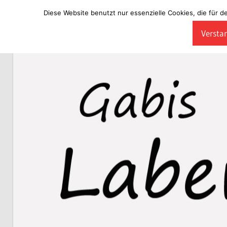
Diese Website benutzt nur essenzielle Cookies, die für d
Zum
Verstan
Inhalt
Laberladen
springen