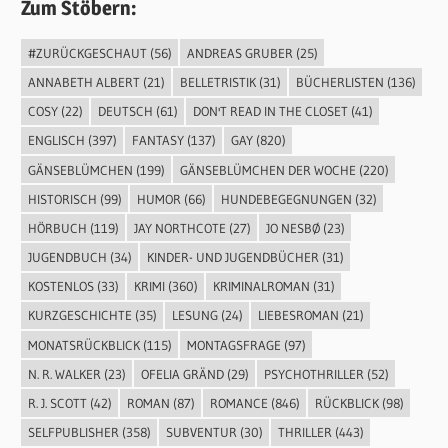
Zum Stöbern:
#ZURÜCKGESCHAUT
(56)
ANDREAS GRUBER
(25)
ANNABETH ALBERT
(21)
BELLETRISTIK
(31)
BÜCHERLISTEN
(136)
COSY
(22)
DEUTSCH
(61)
DON'T READ IN THE CLOSET
(41)
ENGLISCH
(397)
FANTASY
(137)
GAY
(820)
GÄNSEBLÜMCHEN
(199)
GÄNSEBLÜMCHEN DER WOCHE
(220)
HISTORISCH
(99)
HUMOR
(66)
HUNDEBEGEGNUNGEN
(32)
HÖRBUCH
(119)
JAY NORTHCOTE
(27)
JO NESBØ
(23)
JUGENDBUCH
(34)
KINDER- UND JUGENDBÜCHER
(31)
KOSTENLOS
(33)
KRIMI
(360)
KRIMINALROMAN
(31)
KURZGESCHICHTE
(35)
LESUNG
(24)
LIEBESROMAN
(21)
MONATSRÜCKBLICK
(115)
MONTAGSFRAGE
(97)
N. R. WALKER
(23)
OFELIA GRÄND
(29)
PSYCHOTHRILLER
(52)
R. J. SCOTT
(42)
ROMAN
(87)
ROMANCE
(846)
RÜCKBLICK
(98)
SELFPUBLISHER
(358)
SUBVENTUR
(30)
THRILLER
(443)