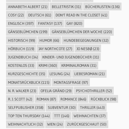
ANNABETH ALBERT
(21)
BELLETRISTIK
(31)
BÜCHERLISTEN
(136)
COSY
(22)
DEUTSCH
(61)
DON'T READ IN THE CLOSET
(41)
ENGLISCH
(397)
FANTASY
(137)
GAY
(820)
GÄNSEBLÜMCHEN
(199)
GÄNSEBLÜMCHEN DER WOCHE
(220)
HISTORISCH
(99)
HUMOR
(66)
HUNDEBEGEGNUNGEN
(32)
HÖRBUCH
(119)
JAY NORTHCOTE
(27)
JO NESBØ
(23)
JUGENDBUCH
(34)
KINDER- UND JUGENDBÜCHER
(31)
KOSTENLOS
(33)
KRIMI
(360)
KRIMINALROMAN
(31)
KURZGESCHICHTE
(35)
LESUNG
(24)
LIEBESROMAN
(21)
MONATSRÜCKBLICK
(115)
MONTAGSFRAGE
(97)
N. R. WALKER
(23)
OFELIA GRÄND
(29)
PSYCHOTHRILLER
(52)
R. J. SCOTT
(42)
ROMAN
(87)
ROMANCE
(846)
RÜCKBLICK
(98)
SELFPUBLISHER
(358)
SUBVENTUR
(30)
THRILLER
(443)
TOP TEN THURSDAY
(144)
TTT
(146)
WEIHNACHTEN
(37)
WEIHNACHTLICH
(32)
WIEN
(24)
ZURÜCKGESCHAUT
(50)