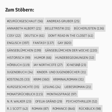
Zum Stöbern:
#ZURÜCKGESCHAUT
(56)
ANDREAS GRUBER
(25)
ANNABETH ALBERT
(21)
BELLETRISTIK
(31)
BÜCHERLISTEN
(136)
COSY
(22)
DEUTSCH
(61)
DON'T READ IN THE CLOSET
(41)
ENGLISCH
(397)
FANTASY
(137)
GAY
(820)
GÄNSEBLÜMCHEN
(199)
GÄNSEBLÜMCHEN DER WOCHE
(220)
HISTORISCH
(99)
HUMOR
(66)
HUNDEBEGEGNUNGEN
(32)
HÖRBUCH
(119)
JAY NORTHCOTE
(27)
JO NESBØ
(23)
JUGENDBUCH
(34)
KINDER- UND JUGENDBÜCHER
(31)
KOSTENLOS
(33)
KRIMI
(360)
KRIMINALROMAN
(31)
KURZGESCHICHTE
(35)
LESUNG
(24)
LIEBESROMAN
(21)
MONATSRÜCKBLICK
(115)
MONTAGSFRAGE
(97)
N. R. WALKER
(23)
OFELIA GRÄND
(29)
PSYCHOTHRILLER
(52)
R. J. SCOTT
(42)
ROMAN
(87)
ROMANCE
(846)
RÜCKBLICK
(98)