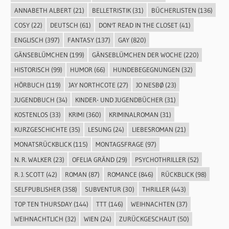
ANNABETH ALBERT
(21)
BELLETRISTIK
(31)
BÜCHERLISTEN
(136)
COSY
(22)
DEUTSCH
(61)
DON'T READ IN THE CLOSET
(41)
ENGLISCH
(397)
FANTASY
(137)
GAY
(820)
GÄNSEBLÜMCHEN
(199)
GÄNSEBLÜMCHEN DER WOCHE
(220)
HISTORISCH
(99)
HUMOR
(66)
HUNDEBEGEGNUNGEN
(32)
HÖRBUCH
(119)
JAY NORTHCOTE
(27)
JO NESBØ
(23)
JUGENDBUCH
(34)
KINDER- UND JUGENDBÜCHER
(31)
KOSTENLOS
(33)
KRIMI
(360)
KRIMINALROMAN
(31)
KURZGESCHICHTE
(35)
LESUNG
(24)
LIEBESROMAN
(21)
MONATSRÜCKBLICK
(115)
MONTAGSFRAGE
(97)
N. R. WALKER
(23)
OFELIA GRÄND
(29)
PSYCHOTHRILLER
(52)
R. J. SCOTT
(42)
ROMAN
(87)
ROMANCE
(846)
RÜCKBLICK
(98)
SELFPUBLISHER
(358)
SUBVENTUR
(30)
THRILLER
(443)
TOP TEN THURSDAY
(144)
TTT
(146)
WEIHNACHTEN
(37)
WEIHNACHTLICH
(32)
WIEN
(24)
ZURÜCKGESCHAUT
(50)