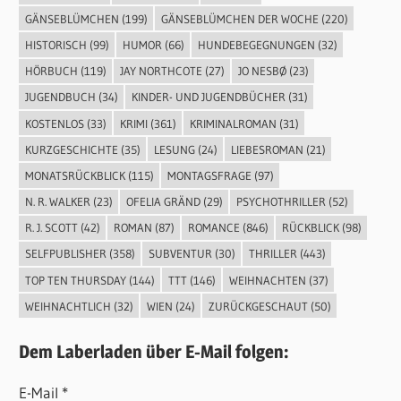
GÄNSEBLÜMCHEN
(199)
GÄNSEBLÜMCHEN DER WOCHE
(220)
HISTORISCH
(99)
HUMOR
(66)
HUNDEBEGEGNUNGEN
(32)
HÖRBUCH
(119)
JAY NORTHCOTE
(27)
JO NESBØ
(23)
JUGENDBUCH
(34)
KINDER- UND JUGENDBÜCHER
(31)
KOSTENLOS
(33)
KRIMI
(361)
KRIMINALROMAN
(31)
KURZGESCHICHTE
(35)
LESUNG
(24)
LIEBESROMAN
(21)
MONATSRÜCKBLICK
(115)
MONTAGSFRAGE
(97)
N. R. WALKER
(23)
OFELIA GRÄND
(29)
PSYCHOTHRILLER
(52)
R. J. SCOTT
(42)
ROMAN
(87)
ROMANCE
(846)
RÜCKBLICK
(98)
SELFPUBLISHER
(358)
SUBVENTUR
(30)
THRILLER
(443)
TOP TEN THURSDAY
(144)
TTT
(146)
WEIHNACHTEN
(37)
WEIHNACHTLICH
(32)
WIEN
(24)
ZURÜCKGESCHAUT
(50)
Dem Laberladen über E-Mail folgen:
E-Mail *