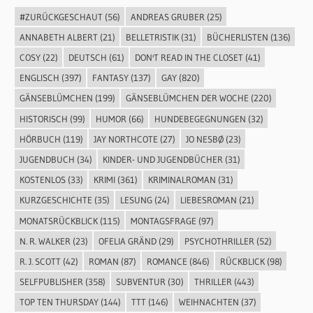
#ZURÜCKGESCHAUT
(56)
ANDREAS GRUBER
(25)
ANNABETH ALBERT
(21)
BELLETRISTIK
(31)
BÜCHERLISTEN
(136)
COSY
(22)
DEUTSCH
(61)
DON'T READ IN THE CLOSET
(41)
ENGLISCH
(397)
FANTASY
(137)
GAY
(820)
GÄNSEBLÜMCHEN
(199)
GÄNSEBLÜMCHEN DER WOCHE
(220)
HISTORISCH
(99)
HUMOR
(66)
HUNDEBEGEGNUNGEN
(32)
HÖRBUCH
(119)
JAY NORTHCOTE
(27)
JO NESBØ
(23)
JUGENDBUCH
(34)
KINDER- UND JUGENDBÜCHER
(31)
KOSTENLOS
(33)
KRIMI
(361)
KRIMINALROMAN
(31)
KURZGESCHICHTE
(35)
LESUNG
(24)
LIEBESROMAN
(21)
MONATSRÜCKBLICK
(115)
MONTAGSFRAGE
(97)
N. R. WALKER
(23)
OFELIA GRÄND
(29)
PSYCHOTHRILLER
(52)
R. J. SCOTT
(42)
ROMAN
(87)
ROMANCE
(846)
RÜCKBLICK
(98)
SELFPUBLISHER
(358)
SUBVENTUR
(30)
THRILLER
(443)
TOP TEN THURSDAY
(144)
TTT
(146)
WEIHNACHTEN
(37)