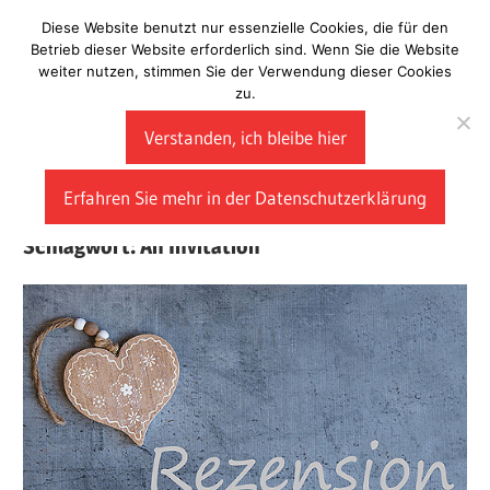
Zum
Diese Website benutzt nur essenzielle Cookies, die für den
Laberladen
Inhalt
Betrieb dieser Website erforderlich sind. Wenn Sie die Website
weiter nutzen, stimmen Sie der Verwendung dieser Cookies
springen
zu.
Verstanden, ich bleibe hier
Erfahren Sie mehr in der Datenschutzerklärung
Schlagwort:
An Invitation