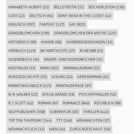
ANNABETH ALBERT
(21)
BELLETRISTIK
(31)
BÜCHERLISTEN
(136)
COSY
(22)
DEUTSCH
(61)
DON'T READ IN THE CLOSET
(41)
ENGLISCH
(397)
FANTASY
(137)
GAY
(820)
GÄNSEBLÜMCHEN
(199)
GÄNSEBLÜMCHEN DER WOCHE
(220)
HISTORISCH
(99)
HUMOR
(66)
HUNDEBEGEGNUNGEN
(32)
HÖRBUCH
(119)
JAY NORTHCOTE
(27)
JO NESBØ
(23)
JUGENDBUCH
(34)
KINDER- UND JUGENDBÜCHER
(31)
KOSTENLOS
(33)
KRIMI
(361)
KRIMINALROMAN
(31)
KURZGESCHICHTE
(35)
LESUNG
(24)
LIEBESROMAN
(21)
MONATSRÜCKBLICK
(115)
MONTAGSFRAGE
(97)
N. R. WALKER
(23)
OFELIA GRÄND
(29)
PSYCHOTHRILLER
(52)
R. J. SCOTT
(42)
ROMAN
(87)
ROMANCE
(846)
RÜCKBLICK
(98)
SELFPUBLISHER
(358)
SUBVENTUR
(30)
THRILLER
(443)
TOP TEN THURSDAY
(144)
TTT
(146)
WEIHNACHTEN
(37)
WEIHNACHTLICH
(32)
WIEN
(24)
ZURÜCKGESCHAUT
(50)