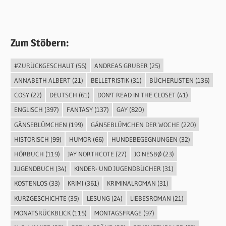
Zum Stöbern:
#ZURÜCKGESCHAUT
(56)
ANDREAS GRUBER
(25)
ANNABETH ALBERT
(21)
BELLETRISTIK
(31)
BÜCHERLISTEN
(136)
COSY
(22)
DEUTSCH
(61)
DON'T READ IN THE CLOSET
(41)
ENGLISCH
(397)
FANTASY
(137)
GAY
(820)
GÄNSEBLÜMCHEN
(199)
GÄNSEBLÜMCHEN DER WOCHE
(220)
HISTORISCH
(99)
HUMOR
(66)
HUNDEBEGEGNUNGEN
(32)
HÖRBUCH
(119)
JAY NORTHCOTE
(27)
JO NESBØ
(23)
JUGENDBUCH
(34)
KINDER- UND JUGENDBÜCHER
(31)
KOSTENLOS
(33)
KRIMI
(361)
KRIMINALROMAN
(31)
KURZGESCHICHTE
(35)
LESUNG
(24)
LIEBESROMAN
(21)
MONATSRÜCKBLICK
(115)
MONTAGSFRAGE
(97)