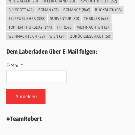
N. R. WALKER
(23)
OFELIA GRÄND
(29)
PSYCHOTHRILLER
(52)
R. J. SCOTT
(42)
ROMAN
(87)
ROMANCE
(846)
RÜCKBLICK
(98)
SELFPUBLISHER
(358)
SUBVENTUR
(30)
THRILLER
(443)
TOP TEN THURSDAY
(144)
TTT
(146)
WEIHNACHTEN
(37)
WEIHNACHTLICH
(32)
WIEN
(24)
ZURÜCKGESCHAUT
(50)
Dem Laberladen über E-Mail folgen:
E-Mail *
#TeamRobert