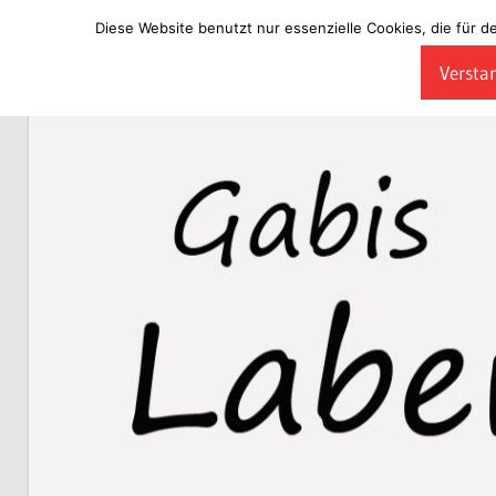
Diese Website benutzt nur essenzielle Cookies, die für d
Zum
Verstan
Inhalt
Laberladen
springen