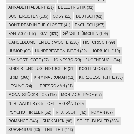
ANNABETH ALBERT
(21)
BELLETRISTIK
(31)
BÜCHERLISTEN
(136)
COSY
(22)
DEUTSCH
(61)
DON'T READ IN THE CLOSET
(41)
ENGLISCH
(397)
FANTASY
(137)
GAY
(820)
GÄNSEBLÜMCHEN
(199)
GÄNSEBLÜMCHEN DER WOCHE
(220)
HISTORISCH
(99)
HUMOR
(66)
HUNDEBEGEGNUNGEN
(32)
HÖRBUCH
(119)
JAY NORTHCOTE
(27)
JO NESBØ
(23)
JUGENDBUCH
(34)
KINDER- UND JUGENDBÜCHER
(31)
KOSTENLOS
(33)
KRIMI
(360)
KRIMINALROMAN
(31)
KURZGESCHICHTE
(35)
LESUNG
(24)
LIEBESROMAN
(21)
MONATSRÜCKBLICK
(115)
MONTAGSFRAGE
(97)
N. R. WALKER
(23)
OFELIA GRÄND
(29)
PSYCHOTHRILLER
(52)
R. J. SCOTT
(42)
ROMAN
(87)
ROMANCE
(846)
RÜCKBLICK
(98)
SELFPUBLISHER
(358)
SUBVENTUR
(30)
THRILLER
(443)