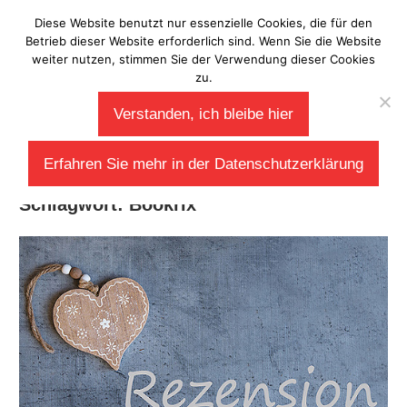
Zum
Diese Website benutzt nur essenzielle Cookies, die für den
Laberladen
Inhalt
Betrieb dieser Website erforderlich sind. Wenn Sie die Website
weiter nutzen, stimmen Sie der Verwendung dieser Cookies
springen
zu.
Verstanden, ich bleibe hier
Erfahren Sie mehr in der Datenschutzerklärung
Schlagwort:
Bookrix