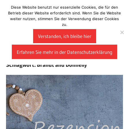
Zum
Diese Website benutzt nur essenzielle Cookies, die für den
Laberladen
Inhalt
Betrieb dieser Website erforderlich sind. Wenn Sie die Website
weiter nutzen, stimmen Sie der Verwendung dieser Cookies
springen
zu.
Verstanden, ich bleibe hier
Erfahren Sie mehr in der Datenschutzerklärung
Schlagwort:
Brandt and Donnelly