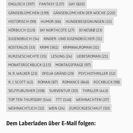
ENGLISCH
(397)
FANTASY
(137)
GAY
(820)
GÄNSEBLÜMCHEN
(199)
GÄNSEBLÜMCHEN DER WOCHE
(220)
HISTORISCH
(99)
HUMOR
(66)
HUNDEBEGEGNUNGEN
(32)
HÖRBUCH
(119)
JAY NORTHCOTE
(27)
JO NESBØ
(23)
JUGENDBUCH
(34)
KINDER- UND JUGENDBÜCHER
(31)
KOSTENLOS
(33)
KRIMI
(361)
KRIMINALROMAN
(31)
KURZGESCHICHTE
(35)
LESUNG
(24)
LIEBESROMAN
(21)
MONATSRÜCKBLICK
(115)
MONTAGSFRAGE
(97)
N. R. WALKER
(23)
OFELIA GRÄND
(29)
PSYCHOTHRILLER
(52)
R. J. SCOTT
(42)
ROMAN
(87)
ROMANCE
(846)
RÜCKBLICK
(98)
SELFPUBLISHER
(358)
SUBVENTUR
(30)
THRILLER
(443)
TOP TEN THURSDAY
(144)
TTT
(146)
WEIHNACHTEN
(37)
WEIHNACHTLICH
(32)
WIEN
(24)
ZURÜCKGESCHAUT
(50)
Dem Laberladen über E-Mail folgen: