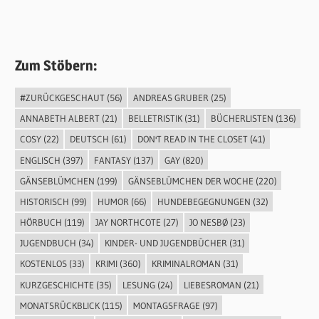
Zum Stöbern:
#ZURÜCKGESCHAUT
(56)
ANDREAS GRUBER
(25)
ANNABETH ALBERT
(21)
BELLETRISTIK
(31)
BÜCHERLISTEN
(136)
COSY
(22)
DEUTSCH
(61)
DON'T READ IN THE CLOSET
(41)
ENGLISCH
(397)
FANTASY
(137)
GAY
(820)
GÄNSEBLÜMCHEN
(199)
GÄNSEBLÜMCHEN DER WOCHE
(220)
HISTORISCH
(99)
HUMOR
(66)
HUNDEBEGEGNUNGEN
(32)
HÖRBUCH
(119)
JAY NORTHCOTE
(27)
JO NESBØ
(23)
JUGENDBUCH
(34)
KINDER- UND JUGENDBÜCHER
(31)
KOSTENLOS
(33)
KRIMI
(360)
KRIMINALROMAN
(31)
KURZGESCHICHTE
(35)
LESUNG
(24)
LIEBESROMAN
(21)
MONATSRÜCKBLICK
(115)
MONTAGSFRAGE
(97)