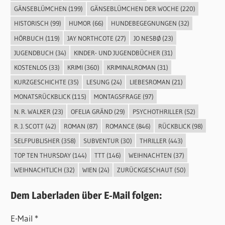
GÄNSEBLÜMCHEN
(199)
GÄNSEBLÜMCHEN DER WOCHE
(220)
HISTORISCH
(99)
HUMOR
(66)
HUNDEBEGEGNUNGEN
(32)
HÖRBUCH
(119)
JAY NORTHCOTE
(27)
JO NESBØ
(23)
JUGENDBUCH
(34)
KINDER- UND JUGENDBÜCHER
(31)
KOSTENLOS
(33)
KRIMI
(360)
KRIMINALROMAN
(31)
KURZGESCHICHTE
(35)
LESUNG
(24)
LIEBESROMAN
(21)
MONATSRÜCKBLICK
(115)
MONTAGSFRAGE
(97)
N. R. WALKER
(23)
OFELIA GRÄND
(29)
PSYCHOTHRILLER
(52)
R. J. SCOTT
(42)
ROMAN
(87)
ROMANCE
(846)
RÜCKBLICK
(98)
SELFPUBLISHER
(358)
SUBVENTUR
(30)
THRILLER
(443)
TOP TEN THURSDAY
(144)
TTT
(146)
WEIHNACHTEN
(37)
WEIHNACHTLICH
(32)
WIEN
(24)
ZURÜCKGESCHAUT
(50)
Dem Laberladen über E-Mail folgen:
E-Mail *