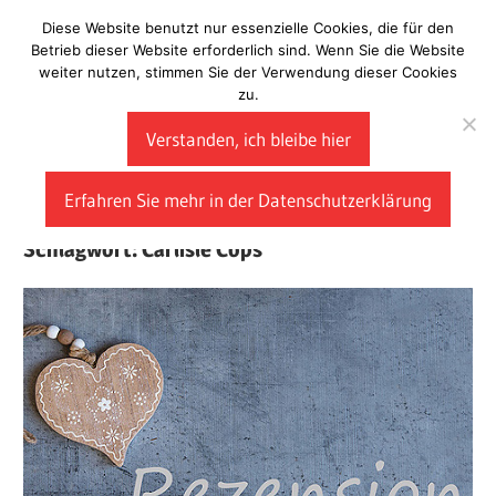
Zum
Diese Website benutzt nur essenzielle Cookies, die für den
Laberladen
Inhalt
Betrieb dieser Website erforderlich sind. Wenn Sie die Website
weiter nutzen, stimmen Sie der Verwendung dieser Cookies
springen
zu.
Verstanden, ich bleibe hier
Erfahren Sie mehr in der Datenschutzerklärung
Schlagwort:
Carlisle Cops