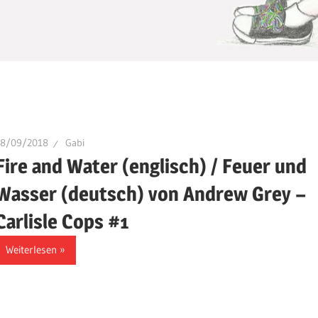
28/09/2018
Gabi
Fire and Water (englisch) / Feuer und
Wasser (deutsch) von Andrew Grey –
Carlisle Cops #1
Weiterlesen