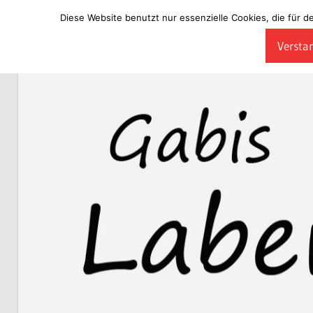
Diese Website benutzt nur essenzielle Cookies, die für d
Zum
Verstan
Inhalt
Laberladen
springen