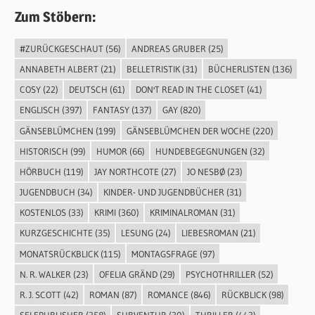
Zum Stöbern:
#ZURÜCKGESCHAUT
(56)
ANDREAS GRUBER
(25)
ANNABETH ALBERT
(21)
BELLETRISTIK
(31)
BÜCHERLISTEN
(136)
COSY
(22)
DEUTSCH
(61)
DON'T READ IN THE CLOSET
(41)
ENGLISCH
(397)
FANTASY
(137)
GAY
(820)
GÄNSEBLÜMCHEN
(199)
GÄNSEBLÜMCHEN DER WOCHE
(220)
HISTORISCH
(99)
HUMOR
(66)
HUNDEBEGEGNUNGEN
(32)
HÖRBUCH
(119)
JAY NORTHCOTE
(27)
JO NESBØ
(23)
JUGENDBUCH
(34)
KINDER- UND JUGENDBÜCHER
(31)
KOSTENLOS
(33)
KRIMI
(360)
KRIMINALROMAN
(31)
KURZGESCHICHTE
(35)
LESUNG
(24)
LIEBESROMAN
(21)
MONATSRÜCKBLICK
(115)
MONTAGSFRAGE
(97)
N. R. WALKER
(23)
OFELIA GRÄND
(29)
PSYCHOTHRILLER
(52)
R. J. SCOTT
(42)
ROMAN
(87)
ROMANCE
(846)
RÜCKBLICK
(98)