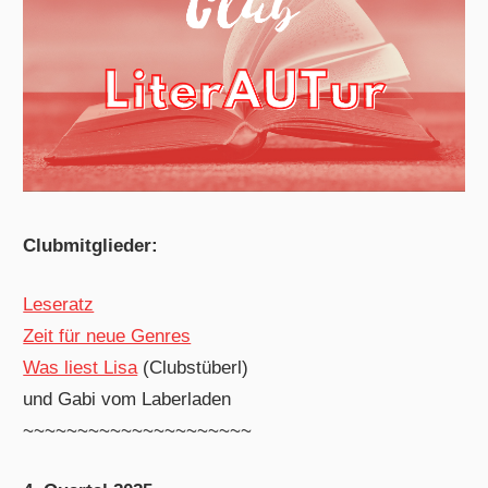
Clubmitglieder:
Leseratz
Zeit für neue Genres
Was liest Lisa
(Clubstüberl)
und Gabi vom Laberladen
~~~~~~~~~~~~~~~~~~~~~