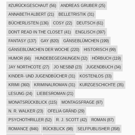
#ZURÜCKGESCHAUT
(56)
ANDREAS GRUBER
(25)
ANNABETH ALBERT
(21)
BELLETRISTIK
(31)
BÜCHERLISTEN
(136)
COSY
(22)
DEUTSCH
(61)
DON'T READ IN THE CLOSET
(41)
ENGLISCH
(397)
FANTASY
(137)
GAY
(820)
GÄNSEBLÜMCHEN
(199)
GÄNSEBLÜMCHEN DER WOCHE
(220)
HISTORISCH
(99)
HUMOR
(66)
HUNDEBEGEGNUNGEN
(32)
HÖRBUCH
(119)
JAY NORTHCOTE
(27)
JO NESBØ
(23)
JUGENDBUCH
(34)
KINDER- UND JUGENDBÜCHER
(31)
KOSTENLOS
(33)
KRIMI
(360)
KRIMINALROMAN
(31)
KURZGESCHICHTE
(35)
LESUNG
(24)
LIEBESROMAN
(21)
MONATSRÜCKBLICK
(115)
MONTAGSFRAGE
(97)
N. R. WALKER
(23)
OFELIA GRÄND
(29)
PSYCHOTHRILLER
(52)
R. J. SCOTT
(42)
ROMAN
(87)
ROMANCE
(846)
RÜCKBLICK
(98)
SELFPUBLISHER
(358)