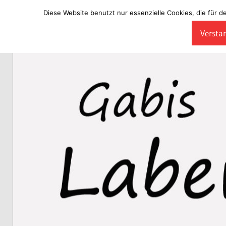
Diese Website benutzt nur essenzielle Cookies, die für d
Zum
Verstan
Inhalt
Laberladen
springen