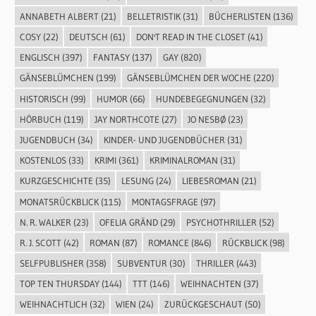
ANNABETH ALBERT
(21)
BELLETRISTIK
(31)
BÜCHERLISTEN
(136)
COSY
(22)
DEUTSCH
(61)
DON'T READ IN THE CLOSET
(41)
ENGLISCH
(397)
FANTASY
(137)
GAY
(820)
GÄNSEBLÜMCHEN
(199)
GÄNSEBLÜMCHEN DER WOCHE
(220)
HISTORISCH
(99)
HUMOR
(66)
HUNDEBEGEGNUNGEN
(32)
HÖRBUCH
(119)
JAY NORTHCOTE
(27)
JO NESBØ
(23)
JUGENDBUCH
(34)
KINDER- UND JUGENDBÜCHER
(31)
KOSTENLOS
(33)
KRIMI
(361)
KRIMINALROMAN
(31)
KURZGESCHICHTE
(35)
LESUNG
(24)
LIEBESROMAN
(21)
MONATSRÜCKBLICK
(115)
MONTAGSFRAGE
(97)
N. R. WALKER
(23)
OFELIA GRÄND
(29)
PSYCHOTHRILLER
(52)
R. J. SCOTT
(42)
ROMAN
(87)
ROMANCE
(846)
RÜCKBLICK
(98)
SELFPUBLISHER
(358)
SUBVENTUR
(30)
THRILLER
(443)
TOP TEN THURSDAY
(144)
TTT
(146)
WEIHNACHTEN
(37)
WEIHNACHTLICH
(32)
WIEN
(24)
ZURÜCKGESCHAUT
(50)