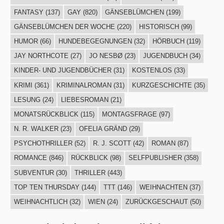
FANTASY
(137)
GAY
(820)
GÄNSEBLÜMCHEN
(199)
GÄNSEBLÜMCHEN DER WOCHE
(220)
HISTORISCH
(99)
HUMOR
(66)
HUNDEBEGEGNUNGEN
(32)
HÖRBUCH
(119)
JAY NORTHCOTE
(27)
JO NESBØ
(23)
JUGENDBUCH
(34)
KINDER- UND JUGENDBÜCHER
(31)
KOSTENLOS
(33)
KRIMI
(361)
KRIMINALROMAN
(31)
KURZGESCHICHTE
(35)
LESUNG
(24)
LIEBESROMAN
(21)
MONATSRÜCKBLICK
(115)
MONTAGSFRAGE
(97)
N. R. WALKER
(23)
OFELIA GRÄND
(29)
PSYCHOTHRILLER
(52)
R. J. SCOTT
(42)
ROMAN
(87)
ROMANCE
(846)
RÜCKBLICK
(98)
SELFPUBLISHER
(358)
SUBVENTUR
(30)
THRILLER
(443)
TOP TEN THURSDAY
(144)
TTT
(146)
WEIHNACHTEN
(37)
WEIHNACHTLICH
(32)
WIEN
(24)
ZURÜCKGESCHAUT
(50)