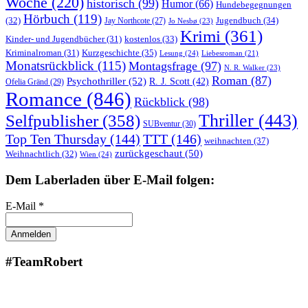
Woche
(220)
historisch
(99)
Humor
(66)
Hundebegegnungen
Hörbuch
(119)
Jugendbuch
(34)
(32)
Jay Northcote
(27)
Jo Nesbø
(23)
Krimi
(361)
Kinder- und Jugendbücher
(31)
kostenlos
(33)
Kurzgeschichte
(35)
Kriminalroman
(31)
Lesung
(24)
Liebesroman
(21)
Monatsrückblick
(115)
Montagsfrage
(97)
N. R. Walker
(23)
Roman
(87)
Psychothriller
(52)
R. J. Scott
(42)
Ofelia Gränd
(29)
Romance
(846)
Rückblick
(98)
Thriller
(443)
Selfpublisher
(358)
SUBventur
(30)
Top Ten Thursday
(144)
TTT
(146)
weihnachten
(37)
zurückgeschaut
(50)
Weihnachtlich
(32)
Wien
(24)
Dem Laberladen über E-Mail folgen:
E-Mail *
#TeamRobert