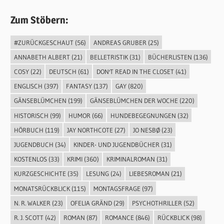
Zum Stöbern:
#ZURÜCKGESCHAUT
(56)
ANDREAS GRUBER
(25)
ANNABETH ALBERT
(21)
BELLETRISTIK
(31)
BÜCHERLISTEN
(136)
COSY
(22)
DEUTSCH
(61)
DON'T READ IN THE CLOSET
(41)
ENGLISCH
(397)
FANTASY
(137)
GAY
(820)
GÄNSEBLÜMCHEN
(199)
GÄNSEBLÜMCHEN DER WOCHE
(220)
HISTORISCH
(99)
HUMOR
(66)
HUNDEBEGEGNUNGEN
(32)
HÖRBUCH
(119)
JAY NORTHCOTE
(27)
JO NESBØ
(23)
JUGENDBUCH
(34)
KINDER- UND JUGENDBÜCHER
(31)
KOSTENLOS
(33)
KRIMI
(360)
KRIMINALROMAN
(31)
KURZGESCHICHTE
(35)
LESUNG
(24)
LIEBESROMAN
(21)
MONATSRÜCKBLICK
(115)
MONTAGSFRAGE
(97)
N. R. WALKER
(23)
OFELIA GRÄND
(29)
PSYCHOTHRILLER
(52)
R. J. SCOTT
(42)
ROMAN
(87)
ROMANCE
(846)
RÜCKBLICK
(98)