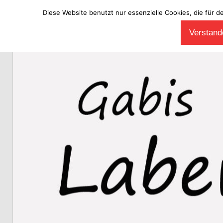
Diese Website benutzt nur essenzielle Cookies, die für d
Zum
Verstande
Inhalt
Laberladen
springen