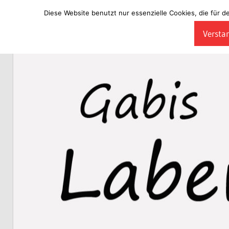
Diese Website benutzt nur essenzielle Cookies, die für d
Zum
Verstan
Inhalt
Laberladen
springen