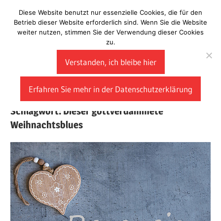
Zum
Diese Website benutzt nur essenzielle Cookies, die für den
Laberladen
Inhalt
Betrieb dieser Website erforderlich sind. Wenn Sie die Website
weiter nutzen, stimmen Sie der Verwendung dieser Cookies
springen
zu.
Verstanden, ich bleibe hier
Erfahren Sie mehr in der Datenschutzerklärung
Schlagwort:
Dieser gottverdammete
Weihnachtsblues