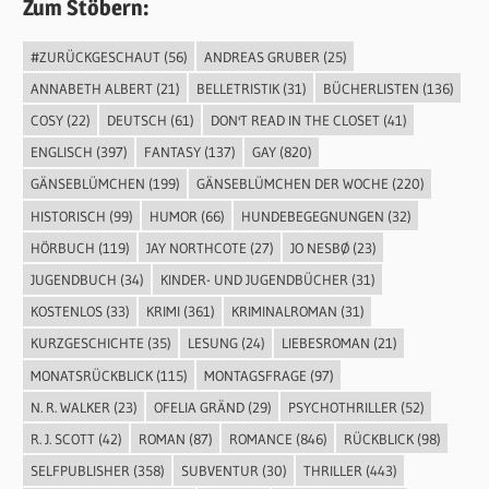
Zum Stöbern:
#ZURÜCKGESCHAUT
(56)
ANDREAS GRUBER
(25)
ANNABETH ALBERT
(21)
BELLETRISTIK
(31)
BÜCHERLISTEN
(136)
COSY
(22)
DEUTSCH
(61)
DON'T READ IN THE CLOSET
(41)
ENGLISCH
(397)
FANTASY
(137)
GAY
(820)
GÄNSEBLÜMCHEN
(199)
GÄNSEBLÜMCHEN DER WOCHE
(220)
HISTORISCH
(99)
HUMOR
(66)
HUNDEBEGEGNUNGEN
(32)
HÖRBUCH
(119)
JAY NORTHCOTE
(27)
JO NESBØ
(23)
JUGENDBUCH
(34)
KINDER- UND JUGENDBÜCHER
(31)
KOSTENLOS
(33)
KRIMI
(361)
KRIMINALROMAN
(31)
KURZGESCHICHTE
(35)
LESUNG
(24)
LIEBESROMAN
(21)
MONATSRÜCKBLICK
(115)
MONTAGSFRAGE
(97)
N. R. WALKER
(23)
OFELIA GRÄND
(29)
PSYCHOTHRILLER
(52)
R. J. SCOTT
(42)
ROMAN
(87)
ROMANCE
(846)
RÜCKBLICK
(98)
SELFPUBLISHER
(358)
SUBVENTUR
(30)
THRILLER
(443)