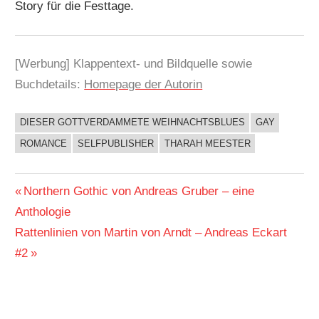
Story für die Festtage.
[Werbung] Klappentext- und Bildquelle sowie
Buchdetails:
Homepage der Autorin
DIESER GOTTVERDAMMETE WEIHNACHTSBLUES
GAY
BUCHIGES
ROMANCE
SELFPUBLISHER
THARAH MEESTER
Beitragsnavigation
Vorheriger
Northern Gothic von Andreas Gruber – eine
Beitrag:
Anthologie
Nächster
Rattenlinien von Martin von Arndt – Andreas Eckart
Beitrag:
#2