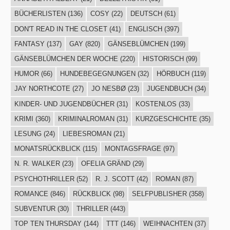
BÜCHERLISTEN
(136)
COSY
(22)
DEUTSCH
(61)
DON'T READ IN THE CLOSET
(41)
ENGLISCH
(397)
FANTASY
(137)
GAY
(820)
GÄNSEBLÜMCHEN
(199)
GÄNSEBLÜMCHEN DER WOCHE
(220)
HISTORISCH
(99)
HUMOR
(66)
HUNDEBEGEGNUNGEN
(32)
HÖRBUCH
(119)
JAY NORTHCOTE
(27)
JO NESBØ
(23)
JUGENDBUCH
(34)
KINDER- UND JUGENDBÜCHER
(31)
KOSTENLOS
(33)
KRIMI
(360)
KRIMINALROMAN
(31)
KURZGESCHICHTE
(35)
LESUNG
(24)
LIEBESROMAN
(21)
MONATSRÜCKBLICK
(115)
MONTAGSFRAGE
(97)
N. R. WALKER
(23)
OFELIA GRÄND
(29)
PSYCHOTHRILLER
(52)
R. J. SCOTT
(42)
ROMAN
(87)
ROMANCE
(846)
RÜCKBLICK
(98)
SELFPUBLISHER
(358)
SUBVENTUR
(30)
THRILLER
(443)
TOP TEN THURSDAY
(144)
TTT
(146)
WEIHNACHTEN
(37)