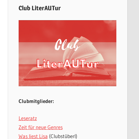
Club LiterAUTur
Clubmitglieder:
Leseratz
Zeit für neue Genres
Was liest Lisa
(Clubstüberl)