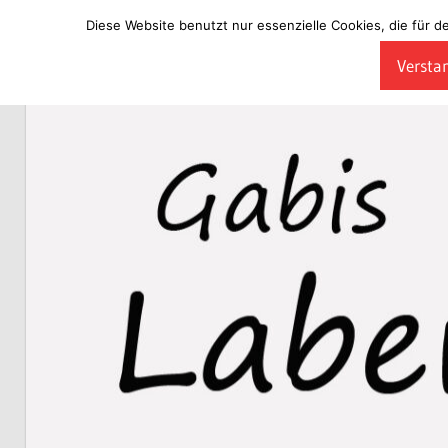
Diese Website benutzt nur essenzielle Cookies, die für d
Zum
Verstan
Inhalt
Laberladen
springen