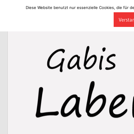
Diese Website benutzt nur essenzielle Cookies, die für d
Zum
Verstan
Inhalt
Laberladen
springen