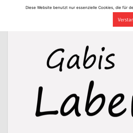
Diese Website benutzt nur essenzielle Cookies, die für d
Zum
Verstan
Inhalt
Laberladen
springen