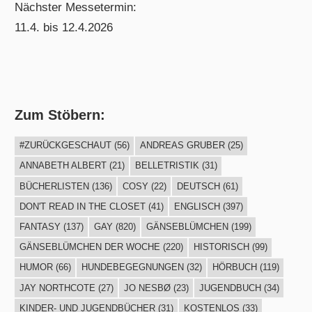
Nächster Messetermin:
11.4. bis 12.4.2026
Zum Stöbern:
#ZURÜCKGESCHAUT
(56)
ANDREAS GRUBER
(25)
ANNABETH ALBERT
(21)
BELLETRISTIK
(31)
BÜCHERLISTEN
(136)
COSY
(22)
DEUTSCH
(61)
DON'T READ IN THE CLOSET
(41)
ENGLISCH
(397)
FANTASY
(137)
GAY
(820)
GÄNSEBLÜMCHEN
(199)
GÄNSEBLÜMCHEN DER WOCHE
(220)
HISTORISCH
(99)
HUMOR
(66)
HUNDEBEGEGNUNGEN
(32)
HÖRBUCH
(119)
JAY NORTHCOTE
(27)
JO NESBØ
(23)
JUGENDBUCH
(34)
KINDER- UND JUGENDBÜCHER
(31)
KOSTENLOS
(33)