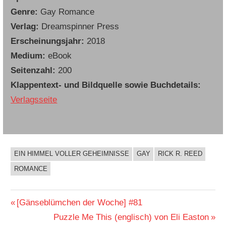
Genre:
Gay Romance
Verlag:
Dreamspinner Press
Erscheinungsjahr:
2018
Medium:
eBook
Seitenzahl:
200
Klappentext- und Bildquelle sowie Buchdetails:
Verlagsseite
EIN HIMMEL VOLLER GEHEIMNISSE
GAY
RICK R. REED
BUCHIGES
ROMANCE
Beitragsnavigation
Vorheriger
[Gänseblümchen der Woche] #81
Beitrag:
Nächster
Puzzle Me This (englisch) von Eli Easton