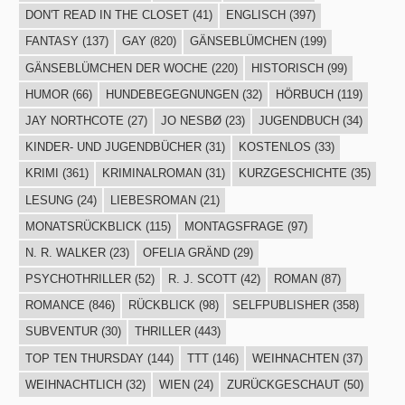
DON'T READ IN THE CLOSET
(41)
ENGLISCH
(397)
FANTASY
(137)
GAY
(820)
GÄNSEBLÜMCHEN
(199)
GÄNSEBLÜMCHEN DER WOCHE
(220)
HISTORISCH
(99)
HUMOR
(66)
HUNDEBEGEGNUNGEN
(32)
HÖRBUCH
(119)
JAY NORTHCOTE
(27)
JO NESBØ
(23)
JUGENDBUCH
(34)
KINDER- UND JUGENDBÜCHER
(31)
KOSTENLOS
(33)
KRIMI
(361)
KRIMINALROMAN
(31)
KURZGESCHICHTE
(35)
LESUNG
(24)
LIEBESROMAN
(21)
MONATSRÜCKBLICK
(115)
MONTAGSFRAGE
(97)
N. R. WALKER
(23)
OFELIA GRÄND
(29)
PSYCHOTHRILLER
(52)
R. J. SCOTT
(42)
ROMAN
(87)
ROMANCE
(846)
RÜCKBLICK
(98)
SELFPUBLISHER
(358)
SUBVENTUR
(30)
THRILLER
(443)
TOP TEN THURSDAY
(144)
TTT
(146)
WEIHNACHTEN
(37)
WEIHNACHTLICH
(32)
WIEN
(24)
ZURÜCKGESCHAUT
(50)