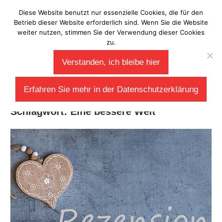
Zum
Diese Website benutzt nur essenzielle Cookies, die für den
Laberladen
Inhalt
Betrieb dieser Website erforderlich sind. Wenn Sie die Website
weiter nutzen, stimmen Sie der Verwendung dieser Cookies
springen
zu.
Verstanden, ich bleibe hier
Erfahren Sie mehr in der Datenschutzerklärung
Schlagwort:
Eine bessere Welt