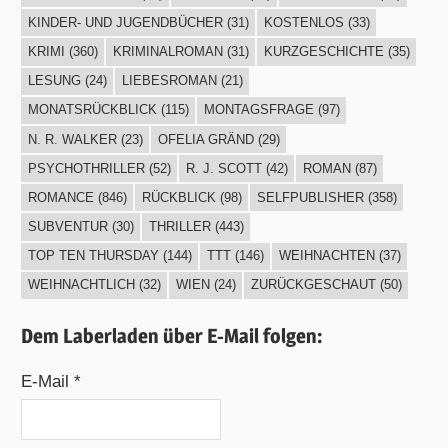
KINDER- UND JUGENDBÜCHER
(31)
KOSTENLOS
(33)
KRIMI
(360)
KRIMINALROMAN
(31)
KURZGESCHICHTE
(35)
LESUNG
(24)
LIEBESROMAN
(21)
MONATSRÜCKBLICK
(115)
MONTAGSFRAGE
(97)
N. R. WALKER
(23)
OFELIA GRÄND
(29)
PSYCHOTHRILLER
(52)
R. J. SCOTT
(42)
ROMAN
(87)
ROMANCE
(846)
RÜCKBLICK
(98)
SELFPUBLISHER
(358)
SUBVENTUR
(30)
THRILLER
(443)
TOP TEN THURSDAY
(144)
TTT
(146)
WEIHNACHTEN
(37)
WEIHNACHTLICH
(32)
WIEN
(24)
ZURÜCKGESCHAUT
(50)
Dem Laberladen über E-Mail folgen:
E-Mail *