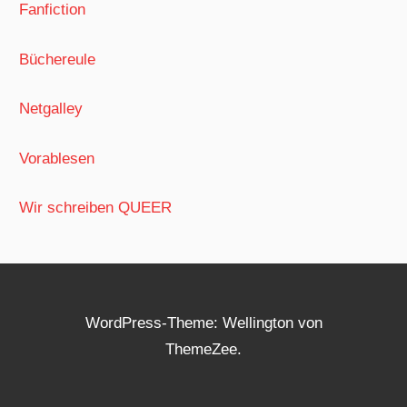
Fanfiction
Büchereule
Netgalley
Vorablesen
Wir schreiben QUEER
WordPress-Theme: Wellington von
ThemeZee.