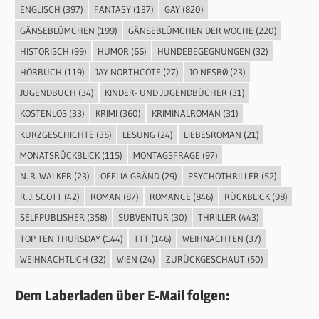
ENGLISCH
(397)
FANTASY
(137)
GAY
(820)
GÄNSEBLÜMCHEN
(199)
GÄNSEBLÜMCHEN DER WOCHE
(220)
HISTORISCH
(99)
HUMOR
(66)
HUNDEBEGEGNUNGEN
(32)
HÖRBUCH
(119)
JAY NORTHCOTE
(27)
JO NESBØ
(23)
JUGENDBUCH
(34)
KINDER- UND JUGENDBÜCHER
(31)
KOSTENLOS
(33)
KRIMI
(360)
KRIMINALROMAN
(31)
KURZGESCHICHTE
(35)
LESUNG
(24)
LIEBESROMAN
(21)
MONATSRÜCKBLICK
(115)
MONTAGSFRAGE
(97)
N. R. WALKER
(23)
OFELIA GRÄND
(29)
PSYCHOTHRILLER
(52)
R. J. SCOTT
(42)
ROMAN
(87)
ROMANCE
(846)
RÜCKBLICK
(98)
SELFPUBLISHER
(358)
SUBVENTUR
(30)
THRILLER
(443)
TOP TEN THURSDAY
(144)
TTT
(146)
WEIHNACHTEN
(37)
WEIHNACHTLICH
(32)
WIEN
(24)
ZURÜCKGESCHAUT
(50)
Dem Laberladen über E-Mail folgen: