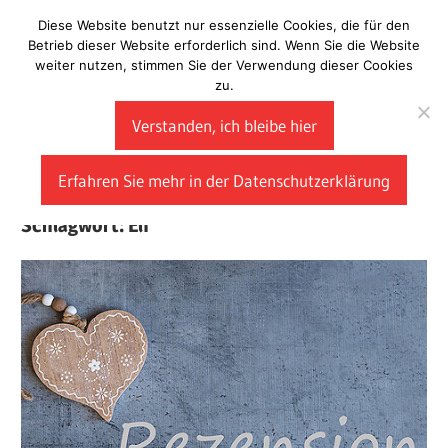
Zum
Diese Website benutzt nur essenzielle Cookies, die für den
Laberladen
Inhalt
Betrieb dieser Website erforderlich sind. Wenn Sie die Website
weiter nutzen, stimmen Sie der Verwendung dieser Cookies
springen
zu.
Verstanden, ich bleibe hier
Erfahren Sie mehr in der Datenschutzerklärung
Schlagwort:
Elf