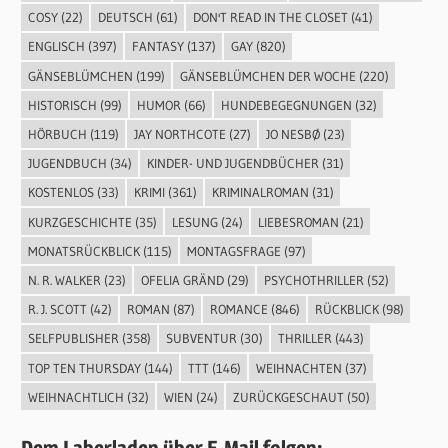
COSY
(22)
DEUTSCH
(61)
DON'T READ IN THE CLOSET
(41)
ENGLISCH
(397)
FANTASY
(137)
GAY
(820)
GÄNSEBLÜMCHEN
(199)
GÄNSEBLÜMCHEN DER WOCHE
(220)
HISTORISCH
(99)
HUMOR
(66)
HUNDEBEGEGNUNGEN
(32)
HÖRBUCH
(119)
JAY NORTHCOTE
(27)
JO NESBØ
(23)
JUGENDBUCH
(34)
KINDER- UND JUGENDBÜCHER
(31)
KOSTENLOS
(33)
KRIMI
(361)
KRIMINALROMAN
(31)
KURZGESCHICHTE
(35)
LESUNG
(24)
LIEBESROMAN
(21)
MONATSRÜCKBLICK
(115)
MONTAGSFRAGE
(97)
N. R. WALKER
(23)
OFELIA GRÄND
(29)
PSYCHOTHRILLER
(52)
R. J. SCOTT
(42)
ROMAN
(87)
ROMANCE
(846)
RÜCKBLICK
(98)
SELFPUBLISHER
(358)
SUBVENTUR
(30)
THRILLER
(443)
TOP TEN THURSDAY
(144)
TTT
(146)
WEIHNACHTEN
(37)
WEIHNACHTLICH
(32)
WIEN
(24)
ZURÜCKGESCHAUT
(50)
Dem Laberladen über E-Mail folgen: