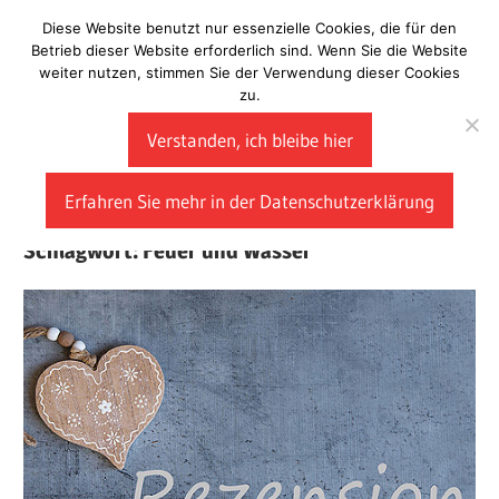
Zum
Diese Website benutzt nur essenzielle Cookies, die für den
Laberladen
Inhalt
Betrieb dieser Website erforderlich sind. Wenn Sie die Website
weiter nutzen, stimmen Sie der Verwendung dieser Cookies
springen
zu.
Verstanden, ich bleibe hier
Erfahren Sie mehr in der Datenschutzerklärung
Schlagwort:
Feuer und Wasser