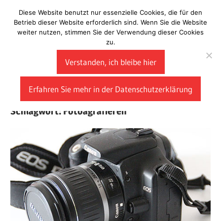
Zum
Diese Website benutzt nur essenzielle Cookies, die für den
Laberladen
Inhalt
Betrieb dieser Website erforderlich sind. Wenn Sie die Website
weiter nutzen, stimmen Sie der Verwendung dieser Cookies
springen
zu.
Verstanden, ich bleibe hier
Erfahren Sie mehr in der Datenschutzerklärung
Schlagwort:
Fotoagrafieren