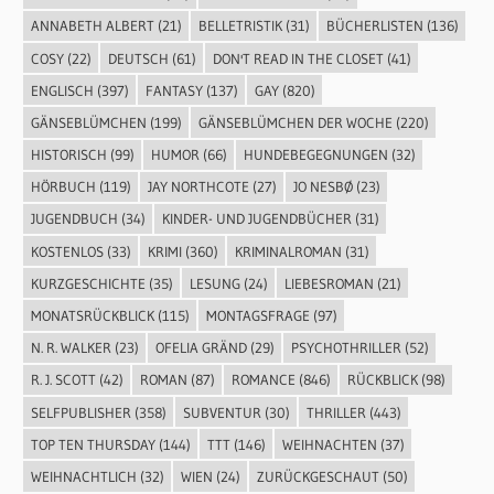
ANNABETH ALBERT
(21)
BELLETRISTIK
(31)
BÜCHERLISTEN
(136)
COSY
(22)
DEUTSCH
(61)
DON'T READ IN THE CLOSET
(41)
ENGLISCH
(397)
FANTASY
(137)
GAY
(820)
GÄNSEBLÜMCHEN
(199)
GÄNSEBLÜMCHEN DER WOCHE
(220)
HISTORISCH
(99)
HUMOR
(66)
HUNDEBEGEGNUNGEN
(32)
HÖRBUCH
(119)
JAY NORTHCOTE
(27)
JO NESBØ
(23)
JUGENDBUCH
(34)
KINDER- UND JUGENDBÜCHER
(31)
KOSTENLOS
(33)
KRIMI
(360)
KRIMINALROMAN
(31)
KURZGESCHICHTE
(35)
LESUNG
(24)
LIEBESROMAN
(21)
MONATSRÜCKBLICK
(115)
MONTAGSFRAGE
(97)
N. R. WALKER
(23)
OFELIA GRÄND
(29)
PSYCHOTHRILLER
(52)
R. J. SCOTT
(42)
ROMAN
(87)
ROMANCE
(846)
RÜCKBLICK
(98)
SELFPUBLISHER
(358)
SUBVENTUR
(30)
THRILLER
(443)
TOP TEN THURSDAY
(144)
TTT
(146)
WEIHNACHTEN
(37)
WEIHNACHTLICH
(32)
WIEN
(24)
ZURÜCKGESCHAUT
(50)