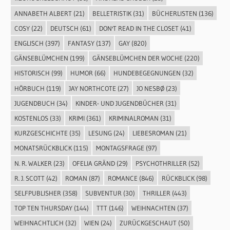
ANNABETH ALBERT
(21)
BELLETRISTIK
(31)
BÜCHERLISTEN
(136)
COSY
(22)
DEUTSCH
(61)
DON'T READ IN THE CLOSET
(41)
ENGLISCH
(397)
FANTASY
(137)
GAY
(820)
GÄNSEBLÜMCHEN
(199)
GÄNSEBLÜMCHEN DER WOCHE
(220)
HISTORISCH
(99)
HUMOR
(66)
HUNDEBEGEGNUNGEN
(32)
HÖRBUCH
(119)
JAY NORTHCOTE
(27)
JO NESBØ
(23)
JUGENDBUCH
(34)
KINDER- UND JUGENDBÜCHER
(31)
KOSTENLOS
(33)
KRIMI
(361)
KRIMINALROMAN
(31)
KURZGESCHICHTE
(35)
LESUNG
(24)
LIEBESROMAN
(21)
MONATSRÜCKBLICK
(115)
MONTAGSFRAGE
(97)
N. R. WALKER
(23)
OFELIA GRÄND
(29)
PSYCHOTHRILLER
(52)
R. J. SCOTT
(42)
ROMAN
(87)
ROMANCE
(846)
RÜCKBLICK
(98)
SELFPUBLISHER
(358)
SUBVENTUR
(30)
THRILLER
(443)
TOP TEN THURSDAY
(144)
TTT
(146)
WEIHNACHTEN
(37)
WEIHNACHTLICH
(32)
WIEN
(24)
ZURÜCKGESCHAUT
(50)