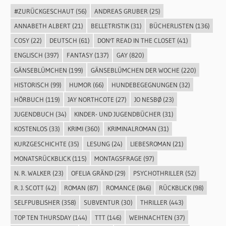
#ZURÜCKGESCHAUT
(56)
ANDREAS GRUBER
(25)
ANNABETH ALBERT
(21)
BELLETRISTIK
(31)
BÜCHERLISTEN
(136)
COSY
(22)
DEUTSCH
(61)
DON'T READ IN THE CLOSET
(41)
ENGLISCH
(397)
FANTASY
(137)
GAY
(820)
GÄNSEBLÜMCHEN
(199)
GÄNSEBLÜMCHEN DER WOCHE
(220)
HISTORISCH
(99)
HUMOR
(66)
HUNDEBEGEGNUNGEN
(32)
HÖRBUCH
(119)
JAY NORTHCOTE
(27)
JO NESBØ
(23)
JUGENDBUCH
(34)
KINDER- UND JUGENDBÜCHER
(31)
KOSTENLOS
(33)
KRIMI
(360)
KRIMINALROMAN
(31)
KURZGESCHICHTE
(35)
LESUNG
(24)
LIEBESROMAN
(21)
MONATSRÜCKBLICK
(115)
MONTAGSFRAGE
(97)
N. R. WALKER
(23)
OFELIA GRÄND
(29)
PSYCHOTHRILLER
(52)
R. J. SCOTT
(42)
ROMAN
(87)
ROMANCE
(846)
RÜCKBLICK
(98)
SELFPUBLISHER
(358)
SUBVENTUR
(30)
THRILLER
(443)
TOP TEN THURSDAY
(144)
TTT
(146)
WEIHNACHTEN
(37)