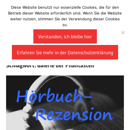
Zum
Diese Website benutzt nur essenzielle Cookies, die für den
Laberladen
Inhalt
Betrieb dieser Website erforderlich sind. Wenn Sie die Website
weiter nutzen, stimmen Sie der Verwendung dieser Cookies
springen
zu.
Verstanden, ich bleibe hier
Erfahren Sie mehr in der Datenschutzerklärung
Schlagwort:
Galerie der Phantasten