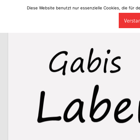
Diese Website benutzt nur essenzielle Cookies, die für d
Zum
Verstan
Inhalt
Laberladen
springen