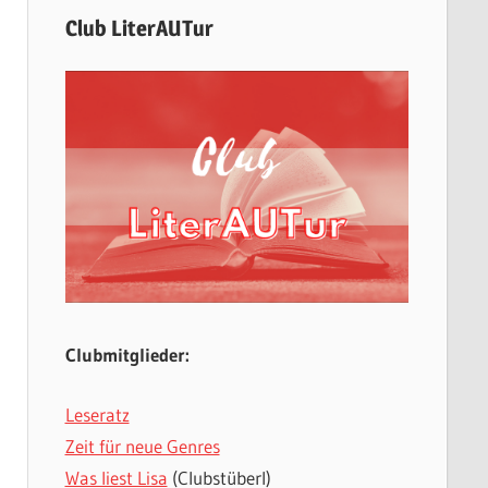
Club LiterAUTur
Clubmitglieder:
Leseratz
Zeit für neue Genres
Was liest Lisa
(Clubstüberl)