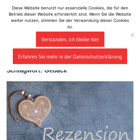
Zum
Diese Website benutzt nur essenzielle Cookies, die für den
Laberladen
Inhalt
Betrieb dieser Website erforderlich sind. Wenn Sie die Website
weiter nutzen, stimmen Sie der Verwendung dieser Cookies
springen
zu.
Verstanden, ich bleibe hier
Erfahren Sie mehr in der Datenschutzerklärung
Schlagwort:
Gebäck