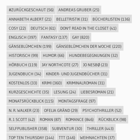
#ZURÜCKGESCHAUT
(56)
ANDREAS GRUBER
(25)
ANNABETH ALBERT
(21)
BELLETRISTIK
(31)
BÜCHERLISTEN
(136)
COSY
(22)
DEUTSCH
(61)
DON'T READ IN THE CLOSET
(41)
ENGLISCH
(397)
FANTASY
(137)
GAY
(820)
GÄNSEBLÜMCHEN
(199)
GÄNSEBLÜMCHEN DER WOCHE
(220)
HISTORISCH
(99)
HUMOR
(66)
HUNDEBEGEGNUNGEN
(32)
HÖRBUCH
(119)
JAY NORTHCOTE
(27)
JO NESBØ
(23)
JUGENDBUCH
(34)
KINDER- UND JUGENDBÜCHER
(31)
KOSTENLOS
(33)
KRIMI
(360)
KRIMINALROMAN
(31)
KURZGESCHICHTE
(35)
LESUNG
(24)
LIEBESROMAN
(21)
MONATSRÜCKBLICK
(115)
MONTAGSFRAGE
(97)
N. R. WALKER
(23)
OFELIA GRÄND
(29)
PSYCHOTHRILLER
(52)
R. J. SCOTT
(42)
ROMAN
(87)
ROMANCE
(846)
RÜCKBLICK
(98)
SELFPUBLISHER
(358)
SUBVENTUR
(30)
THRILLER
(443)
TOP TEN THURSDAY
(144)
TTT
(146)
WEIHNACHTEN
(37)