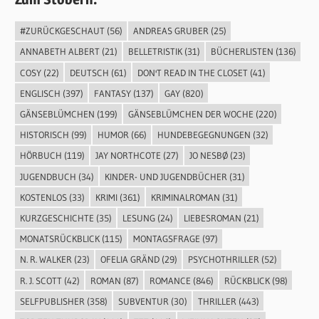
#ZURÜCKGESCHAUT
(56)
ANDREAS GRUBER
(25)
ANNABETH ALBERT
(21)
BELLETRISTIK
(31)
BÜCHERLISTEN
(136)
COSY
(22)
DEUTSCH
(61)
DON'T READ IN THE CLOSET
(41)
ENGLISCH
(397)
FANTASY
(137)
GAY
(820)
GÄNSEBLÜMCHEN
(199)
GÄNSEBLÜMCHEN DER WOCHE
(220)
HISTORISCH
(99)
HUMOR
(66)
HUNDEBEGEGNUNGEN
(32)
HÖRBUCH
(119)
JAY NORTHCOTE
(27)
JO NESBØ
(23)
JUGENDBUCH
(34)
KINDER- UND JUGENDBÜCHER
(31)
KOSTENLOS
(33)
KRIMI
(361)
KRIMINALROMAN
(31)
KURZGESCHICHTE
(35)
LESUNG
(24)
LIEBESROMAN
(21)
MONATSRÜCKBLICK
(115)
MONTAGSFRAGE
(97)
N. R. WALKER
(23)
OFELIA GRÄND
(29)
PSYCHOTHRILLER
(52)
R. J. SCOTT
(42)
ROMAN
(87)
ROMANCE
(846)
RÜCKBLICK
(98)
SELFPUBLISHER
(358)
SUBVENTUR
(30)
THRILLER
(443)