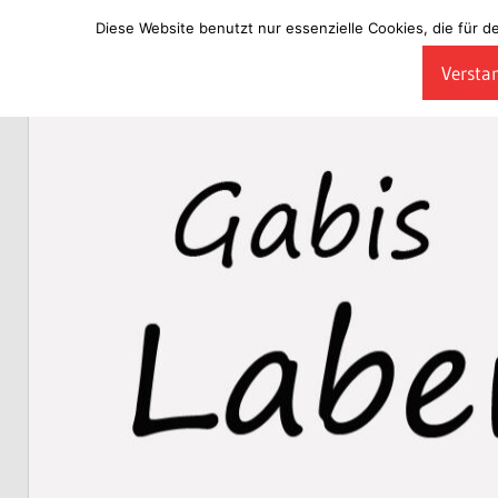
Diese Website benutzt nur essenzielle Cookies, die für d
Zum
Verstan
Inhalt
Laberladen
springen