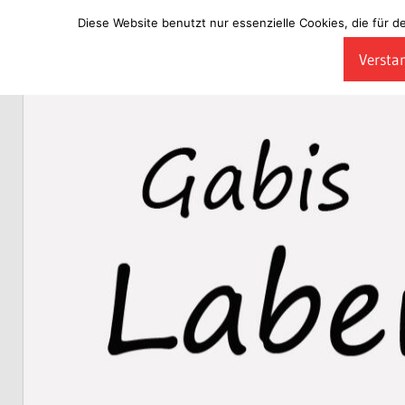
Diese Website benutzt nur essenzielle Cookies, die für d
Zum
Verstan
Inhalt
Laberladen
springen