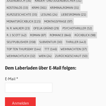
JUGENDBUCH
(34)
KINDER- UND JUGENDBÜCHER
(31)
KOSTENLOS
(33)
KRIMI
(361)
KRIMINALROMAN
(31)
KURZGESCHICHTE
(35)
LESUNG
(24)
LIEBESROMAN
(21)
MONATSRÜCKBLICK
(115)
MONTAGSFRAGE
(97)
N. R. WALKER
(23)
OFELIA GRÄND
(29)
PSYCHOTHRILLER
(52)
R. J. SCOTT
(42)
ROMAN
(87)
ROMANCE
(846)
RÜCKBLICK
(98)
SELFPUBLISHER
(358)
SUBVENTUR
(30)
THRILLER
(443)
TOP TEN THURSDAY
(144)
TTT
(146)
WEIHNACHTEN
(37)
WEIHNACHTLICH
(32)
WIEN
(24)
ZURÜCKGESCHAUT
(50)
Dem Laberladen über E-Mail folgen:
E-Mail *