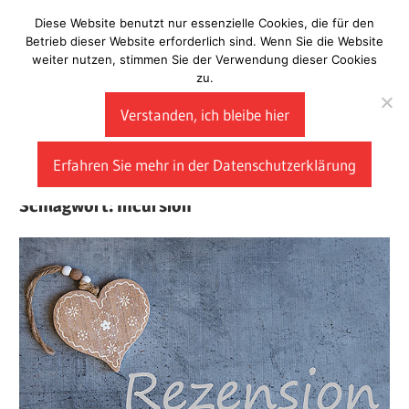
Zum
Diese Website benutzt nur essenzielle Cookies, die für den
Laberladen
Inhalt
Betrieb dieser Website erforderlich sind. Wenn Sie die Website
weiter nutzen, stimmen Sie der Verwendung dieser Cookies
springen
zu.
Verstanden, ich bleibe hier
Erfahren Sie mehr in der Datenschutzerklärung
Schlagwort:
Incursion