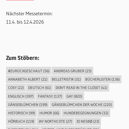
Nächster Messetermin:
11.4. bis 12.4.2026
Zum Stöbern:
#ZURÜCKGESCHAUT
(56)
ANDREAS GRUBER
(25)
ANNABETH ALBERT
(21)
BELLETRISTIK
(31)
BÜCHERLISTEN
(136)
COSY
(22)
DEUTSCH
(61)
DON'T READ IN THE CLOSET
(41)
ENGLISCH
(397)
FANTASY
(137)
GAY
(820)
GÄNSEBLÜMCHEN
(199)
GÄNSEBLÜMCHEN DER WOCHE
(220)
HISTORISCH
(99)
HUMOR
(66)
HUNDEBEGEGNUNGEN
(32)
HÖRBUCH
(119)
JAY NORTHCOTE
(27)
JO NESBØ
(23)