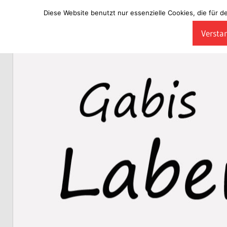
Diese Website benutzt nur essenzielle Cookies, die für d
Zum
Verstan
Inhalt
Laberladen
springen