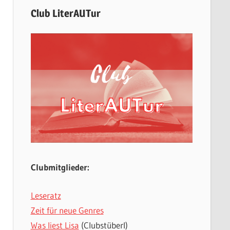
Club LiterAUTur
Clubmitglieder:
Leseratz
Zeit für neue Genres
Was liest Lisa
(Clubstüberl)