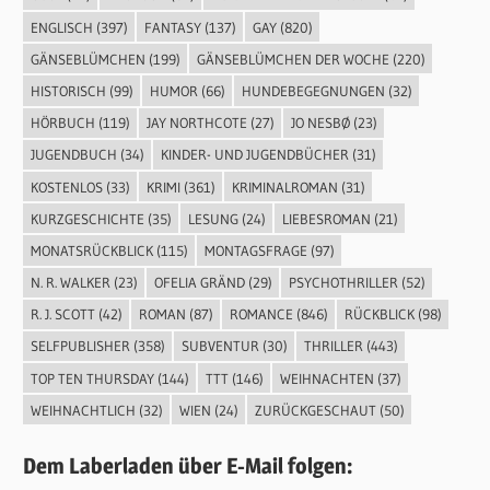
ENGLISCH
(397)
FANTASY
(137)
GAY
(820)
GÄNSEBLÜMCHEN
(199)
GÄNSEBLÜMCHEN DER WOCHE
(220)
HISTORISCH
(99)
HUMOR
(66)
HUNDEBEGEGNUNGEN
(32)
HÖRBUCH
(119)
JAY NORTHCOTE
(27)
JO NESBØ
(23)
JUGENDBUCH
(34)
KINDER- UND JUGENDBÜCHER
(31)
KOSTENLOS
(33)
KRIMI
(361)
KRIMINALROMAN
(31)
KURZGESCHICHTE
(35)
LESUNG
(24)
LIEBESROMAN
(21)
MONATSRÜCKBLICK
(115)
MONTAGSFRAGE
(97)
N. R. WALKER
(23)
OFELIA GRÄND
(29)
PSYCHOTHRILLER
(52)
R. J. SCOTT
(42)
ROMAN
(87)
ROMANCE
(846)
RÜCKBLICK
(98)
SELFPUBLISHER
(358)
SUBVENTUR
(30)
THRILLER
(443)
TOP TEN THURSDAY
(144)
TTT
(146)
WEIHNACHTEN
(37)
WEIHNACHTLICH
(32)
WIEN
(24)
ZURÜCKGESCHAUT
(50)
Dem Laberladen über E-Mail folgen: