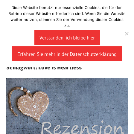
Zum
Diese Website benutzt nur essenzielle Cookies, die für den
Laberladen
Inhalt
Betrieb dieser Website erforderlich sind. Wenn Sie die Website
weiter nutzen, stimmen Sie der Verwendung dieser Cookies
springen
zu.
Verstanden, ich bleibe hier
Erfahren Sie mehr in der Datenschutzerklärung
Schlagwort:
Love Is Heartless