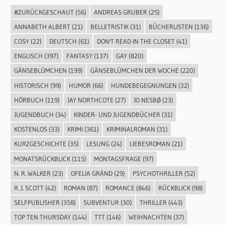
#ZURÜCKGESCHAUT
(56)
ANDREAS GRUBER
(25)
ANNABETH ALBERT
(21)
BELLETRISTIK
(31)
BÜCHERLISTEN
(136)
COSY
(22)
DEUTSCH
(61)
DON'T READ IN THE CLOSET
(41)
ENGLISCH
(397)
FANTASY
(137)
GAY
(820)
GÄNSEBLÜMCHEN
(199)
GÄNSEBLÜMCHEN DER WOCHE
(220)
HISTORISCH
(99)
HUMOR
(66)
HUNDEBEGEGNUNGEN
(32)
HÖRBUCH
(119)
JAY NORTHCOTE
(27)
JO NESBØ
(23)
JUGENDBUCH
(34)
KINDER- UND JUGENDBÜCHER
(31)
KOSTENLOS
(33)
KRIMI
(361)
KRIMINALROMAN
(31)
KURZGESCHICHTE
(35)
LESUNG
(24)
LIEBESROMAN
(21)
MONATSRÜCKBLICK
(115)
MONTAGSFRAGE
(97)
N. R. WALKER
(23)
OFELIA GRÄND
(29)
PSYCHOTHRILLER
(52)
R. J. SCOTT
(42)
ROMAN
(87)
ROMANCE
(846)
RÜCKBLICK
(98)
SELFPUBLISHER
(358)
SUBVENTUR
(30)
THRILLER
(443)
TOP TEN THURSDAY
(144)
TTT
(146)
WEIHNACHTEN
(37)